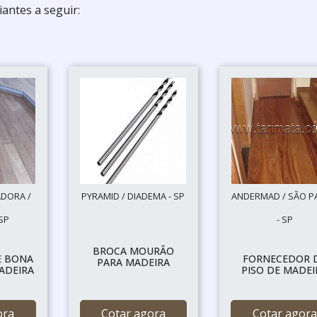
antes a seguir:
ADORA /
PYRAMID / DIADEMA - SP
ANDERMAD / SÃO P
 SP
- SP
BROCA MOURÃO
E BONA
FORNECEDOR 
PARA MADEIRA
ADEIRA
PISO DE MADEI
ora
Cotar agora
Cotar agora