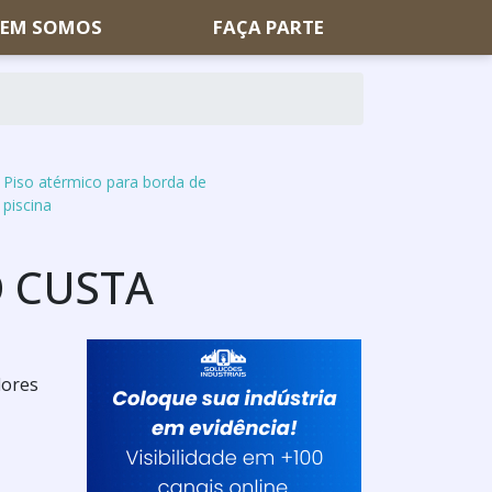
EM SOMOS
FAÇA PARTE
Piso atérmico para borda de
piscina
 CUSTA
dores