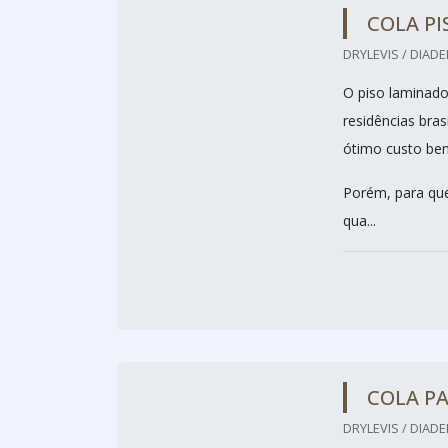
COLA P
DRYLEVIS / DIADE
O piso laminado
residências bras
ótimo custo ben
Porém, para que
qua...
COLA P
DRYLEVIS / DIADE