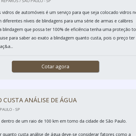
 REPAROS / SÃO PAULO - SP
 vidros de automóveis é um serviço para que seja colocado vidros n
m diferentes níveis de blindagens para uma série de armas e calibres
a blindagem que possa ter 100% de eficiência tenha uma proteção to
quise para saber ao exato a blindagem quanto custa, pois o preço ter
aç&a...
Cotar agora
 CUSTA ANÁLISE DE ÁGUA
PAULO - SP
 dentro de um raio de 100 km em torno da cidade de São Paulo.
r quanto custa análise de água deve-se considerar fatores como a