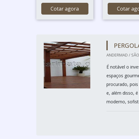
Cotar agora
Cotar ag
PERGOL
ANDERMAD / SÃO
É notável o inv
espaços gourmet
procurado, pois
e, além disso, 
moderno, sofisti