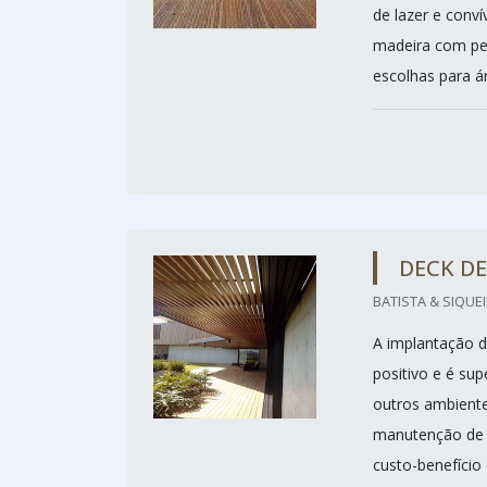
de lazer e conví
madeira com per
escolhas para ár
DECK D
BATISTA & SIQUEI
A implantação d
positivo e é su
outros ambiente
manutenção de 
custo-benefício 