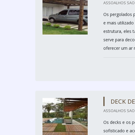
ASSOALHOS SAO M
Os pergolados p
e mais utilizad
estrutura, eles
serve para deco
oferecer um ar r
DECK D
ASSOALHOS SAO M
Os decks e os p
sofisticado e a