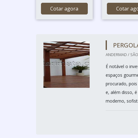
Cotar agora
Cotar ag
PERGOL
ANDERMAD / SÃO
É notável o inv
espaços gourmet
procurado, pois
e, além disso, 
moderno, sofisti