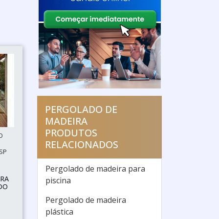
PERGOLADO DE
MADEIRA
PRODUTOS
O
RELACIONADOS
 SP
Pergolado de madeira para
IRA
piscina
DO
Pergolado de madeira
plástica