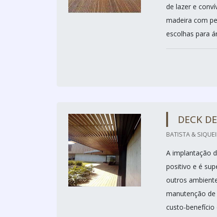
de lazer e conví
madeira com per
escolhas para ár
DECK D
BATISTA & SIQUEI
A implantação d
positivo e é su
outros ambiente
manutenção de 
custo-benefício 