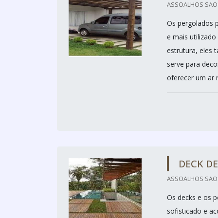
ASSOALHOS SAO M
Os pergolados p
e mais utilizad
estrutura, eles
serve para deco
oferecer um ar r
DECK D
ASSOALHOS SAO M
Os decks e os p
sofisticado e a