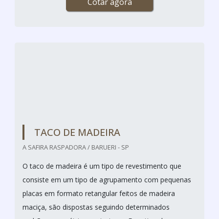
DECK DE MADEIRA SP
ANDERMAD / SÃO PAULO - SP
O uso de um deck de madeira é a solução ideal para
garantir a estética e o melhor piso para áreas
externas, pois o material oferece versatilidade, bem
como sua grande durabilidade e beleza. Nesse
sentido, é muito importante realizar uma pesquisa
sobre deck de madeira SP.
Qualidade e confiança em deck de madeira SP