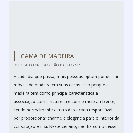
DECK DE MADEIRA
ANDERMAD / SÃO PAULO - SP
O deck de madeira é um tipo de piso antiderrapante,
muito presente em ambientes externos, como por
exemplo, próximo a piscinas e em hotéis. Existem
vários modelos de decks de madeira disponíveis no
mercado, com inúmeros tipos de batentes. É
importante ter o conhecimento de como esse produto
vai ser colocado, assim como o tipo de ambiente no
qual vai ser colocado. Esse tipo de produto torna o
lug...