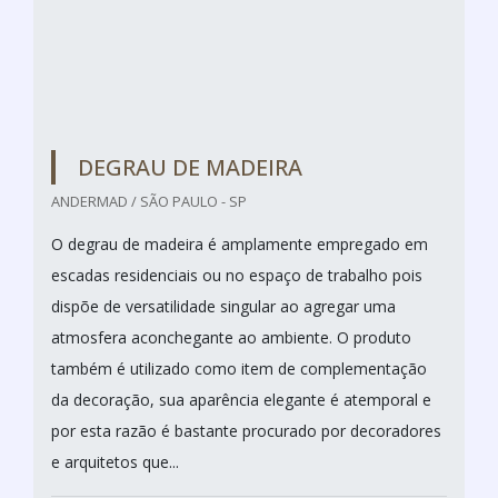
TACO DE MADEIRA SP
ANDERMAD / SÃO PAULO - SP
O taco de madeira SP é um dos itens mais
requisitados por arquitetos e decoradores, visto que o
produto tem ampla aplicação em revestimentos e
excelente custo-benefício. Por isso, é de suma
importância contar com uma empresa de confiança
em São Paulo que ofereça produtos com
aplicabilidade em residências, centros comerciais,
escritórios e demais estabelecimentos. <...
Cotar agora