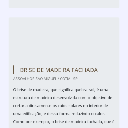
PEDRAS MADEIRA BRANCA
PEDRAS FOR TRIARTES / SÃO PAULO - SP
As pedras madeira branca são com muita qualidade,
sendo capazes de transformar um ambiente comum
em outro super moderno. Sua textura é irregular,
podendo ser aplicado de forma bruta ou com as
bordas serradas. O nome é derivado de sua
pigmentação, pois a mesma lembra a textura de
algumas modelos de madeiras. O material é uma das
mais belas e procuradas pedras para revestimentos de