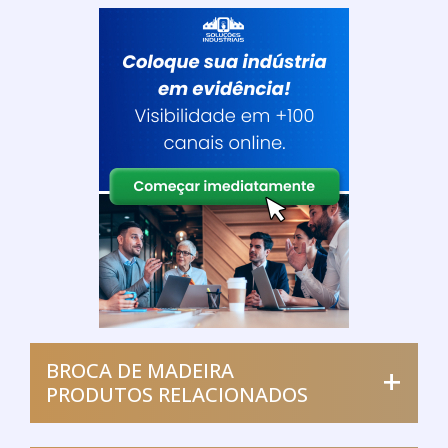
DECK DE MADEIRA PREÇO
ANDERMAD / SÃO PAULO - SP
O deck de madeira é utilizado em áreas externas
como sacadas, piscinas, jardins, áreas de lazer, entre
vários outros lugares. Esse revestimento é fabricado
em material de alta qualidade, como a madeira de ipê,
jatobá ou cumaru e apresenta excelente resistência,
além de contar com um visual sofisticado, que agrega
muito à estética do ambiente. Por isso, ao procurar...
Cotar agora